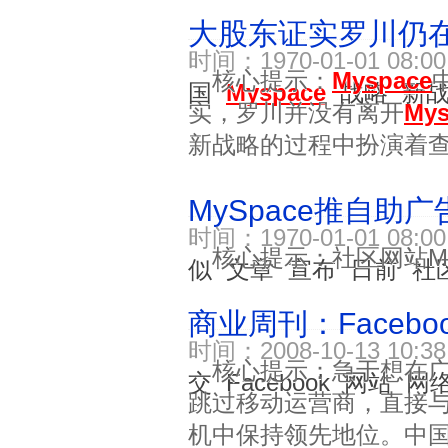
大股东证实罗川仍
时间：1970-01-01 08
核心提示：
Myspace
国
Myspace
战略
新
实，罗川并没有离开
Mys
新战略的过程中扮演着
MySpace推自助广
时间：1970-01-01 08
核心提示：社区网站M
似
文章
宣布
日前
社
商业周刊：Faceb
时间：2008-10-13 10
核心提示：急于想在
交
Facebook
网站
网
跳过移动运营商，直接
机中保持领先地位。中国站长站