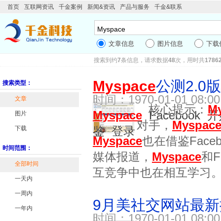
首页
互联网资讯
千金案例
新闻&资讯
产品与服务
千金&联系
文章信息
图片信息
下载
搜索到约
7
条信息，请求数据
48
次，用时共
1786
Myspace
公测2.0
搜索类型：
时间：1970-01-01 08
文章
核心提示：
M
Myspace
Facebook
开
图片
对手，
Myspac
鉴
登录
下载
Myspace
也在借鉴Fac
时间范围：
媒体报道，
Myspace
和
全部时间
互竞争中也在相互学习。此
一天内
一周内
9月美社交网站最新排名
一年内
时间：1970-01-01 08