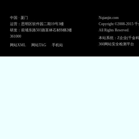
中国 · 厦门
Nqianjin.com
运营：思明区软件园二期19号3楼
Copyright ©2008-201
研发：前埔东路503路富林石材B梯2楼
All Rights Reserved.
361000
本站系统：Z企业(千金科
360网站安全检测平台
网站XML
网站TAG
手机站